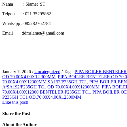
Nama : Slamet ST
Telpon : 021 35295862
Whatsapp : 085282762784
Email :idmslamet@gmail.com
January 7, 2026
/
Uncategorized
/
Tags:
PIPA BOILER BENTELER 
OD 70.00X4.00X12.300MM
,
PIPA BOILER BENTELER OD 70.
70.00X4.00X12300MM SA192/P235GH TC1
,
PIPA BOILER BE
A/SA192/P235GH TC1 OD 70.00X4.00X12300MM
,
PIPA BOILE
70.00X4.00X12300 BENTELER P235GH TC1
,
PIPA BOILER OD
P235GH TC1 OD.70.00X4.00X12300MM
Like
this post!
Share
the Post
About
the Author