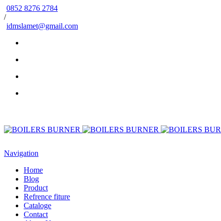
0852 8276 2784
/
idmslamet@gmail.com
Navigation
Home
Blog
Product
Refrence fiture
Cataloge
Contact