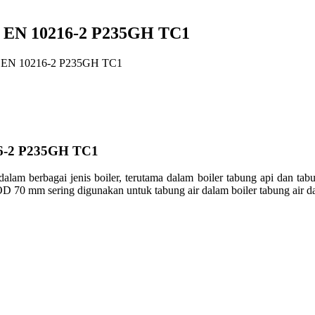
 EN 10216-2 P235GH TC1
 EN 10216-2 P235GH TC1
6-2 P235GH TC1
dalam
berbagai
jenis
boiler,
terutama
dalam
boiler
tabung
api
dan
tab
a OD 70 mm
sering
digunakan
untuk
tabung
air
dalam
boiler
tabung
air 