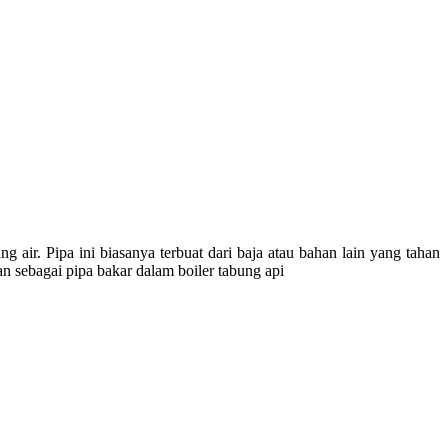
ung
air. Pipa
ini
biasanya
terbuat
dari
baja
atau
bahan
lain yang
tahan
dan
sebagai
pipa
bakar
dalam
boiler
tabung
api