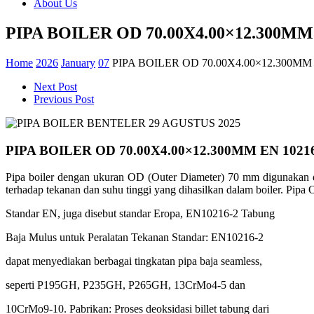
About Us
PIPA BOILER OD 70.00X4.00×12.300MM
Home
2026
January
07
PIPA BOILER OD 70.00X4.00×12.300MM
Next Post
Previous Post
PIPA BOILER OD 70.00X4.00×12.300MM EN 1021
Pipa boiler
dengan
ukuran
OD (Outer Diameter) 70 mm
digunakan
terhadap
tekanan
dan
suhu
tinggi
yang
dihasilkan
dalam
boiler. Pip
Standar
EN, juga
disebut
standar
Eropa
, EN10216-2
Tabung
Baja
Mulus
untuk
Peralatan
Tekanan
Standar
: EN10216-2
dapat
menyediakan
berbagai
tingkatan
pipa
baja
seamless,
seperti
P195GH, P235GH, P265GH, 13CrMo4-5 dan
10CrMo9-10.
Pabrikan
: Proses
deoksidasi
billet
tabung
dari