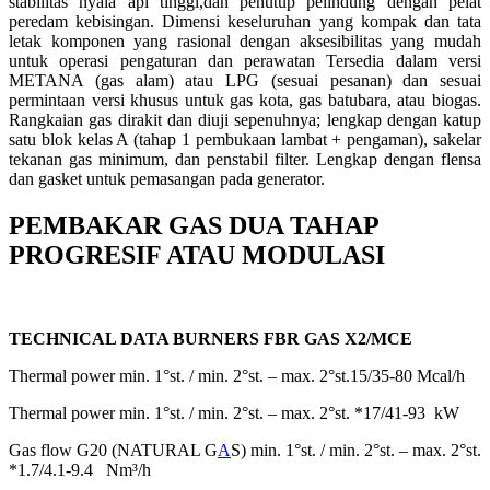
stabilitas nyala api tinggi,dan penutup pelindung dengan pelat
peredam kebisingan. Dimensi keseluruhan yang kompak dan tata
letak komponen yang rasional dengan aksesibilitas yang mudah
untuk operasi pengaturan dan perawatan Tersedia dalam versi
METANA (gas alam) atau LPG (sesuai pesanan) dan sesuai
permintaan versi khusus untuk gas kota, gas batubara, atau biogas.
Rangkaian gas dirakit dan diuji sepenuhnya; lengkap dengan katup
satu blok kelas A (tahap 1 pembukaan lambat + pengaman), sakelar
tekanan gas minimum, dan penstabil filter. Lengkap dengan flensa
dan gasket untuk pemasangan pada generator.
PEMBAKAR GAS DUA TAHAP
PROGRESIF ATAU MODULASI
TECHNICAL DATA BURNERS FBR GAS X2/MCE
Thermal power min. 1°st. / min. 2°st. – max. 2°st.15/35-80 Mcal/h
Thermal power min. 1°st. / min. 2°st. – max. 2°st. *17/41-93 kW
Gas flow G20 (NATURAL G
A
S) min. 1°st. / min. 2°st. – max. 2°st.
*1.7/4.1-9.4 Nm³/h