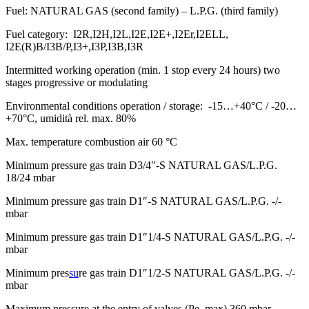
Fuel: NATURAL GAS (second family) – L.P.G. (third family)
Fuel category: I2R,I2H,I2L,I2E,I2E+,I2Er,I2ELL,
I2E(R)B/I3B/P,I3+,I3P,I3B,I3R
Intermitted working operation (min. 1 stop every 24 hours) two
stages progressive or modulating
Environmental conditions operation / storage: -15…+40°C / -20…
+70°C, umidità rel. max. 80%
Max. temperature combustion air 60 °C
Minimum pressure gas train D3/4″-S NATURAL GAS/L.P.G.
18/24 mbar
Minimum pressure gas train D1″-S NATURAL GAS/L.P.G. -/-
mbar
Minimum pressure gas train D1″1/4-S NATURAL GAS/L.P.G. -/-
mbar
Minimum pres
su
re gas train D1″1/2-S NATURAL GAS/L.P.G. -/-
mbar
Maximum pressure at the entry of valves (Pe. max) 360 mbar