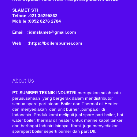
SLAMET STI
Telpon :021 35295862
Mobile :0852 8276 2784
Email :idmslamet@gmail.com
Web :https://boilersburner.com
About Us
PT. SUMBER TEKNIK INDUSTRI
merupakan salah satu
perususahaan yang bergerak dalam mendistributor
semua spare part steam Boiler dan Thermal oil Heater
dan menyediakan dan unit burner ,pumpa,dll di
Indonesia. Produk kami meliputi jual spare part boiler, hot
water boiler, thermal oil heater untuk marine kapal tanker
dan berbagai Industri lainnya. Kami juga menyediakan
sparepart boiler seperti burner dan part Dll.