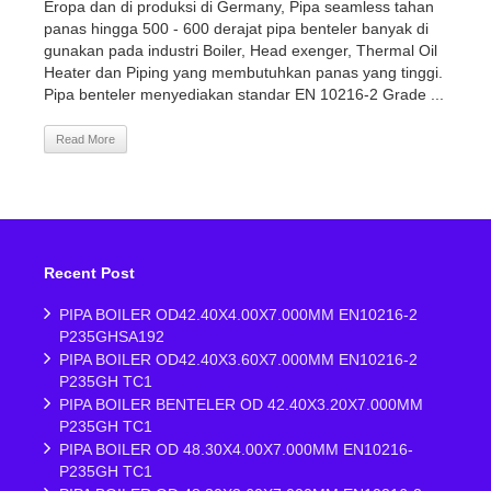
Eropa dan di produksi di Germany, Pipa seamless tahan
panas hingga 500 - 600 derajat pipa benteler banyak di
gunakan pada industri Boiler, Head exenger, Thermal Oil
Heater dan Piping yang membutuhkan panas yang tinggi.
Pipa benteler menyediakan standar EN 10216-2 Grade ...
Read More
Recent Post
PIPA BOILER OD42.40X4.00X7.000MM EN10216-2
P235GHSA192
PIPA BOILER OD42.40X3.60X7.000MM EN10216-2
P235GH TC1
PIPA BOILER BENTELER OD 42.40X3.20X7.000MM
P235GH TC1
PIPA BOILER OD 48.30X4.00X7.000MM EN10216-
P235GH TC1