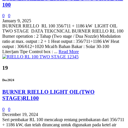
100
0
0
January 9, 2025
BURNER RIELLO RL 100 356/711 ÷ 1186 kW LIGHT OIL
TWO STAGE DATA TEKCNICAL BURNER RIELLO RL 100
Burner operation : 2 Tahap (Two stage / Dua Nozzle) Modulation
ratio at max. output : 2 ÷ 1 Heat output : 356/711÷1186 kW Heat
output : 306/612÷1020 Mcal/h Bahan Bakar : Solar 30-100
Liter/jam Tipe Control box : ...
Read More
19
Dec
2024
BURNER RIELLO LIGHT OIL(TWO
STAGE)RL100
0
0
December 19, 2024
Seri pembakar RL 100 mencakup rentang pembakaran dari 356/711
÷ 1186 kW, dan telah dirancang untuk digunakan pada ketel air