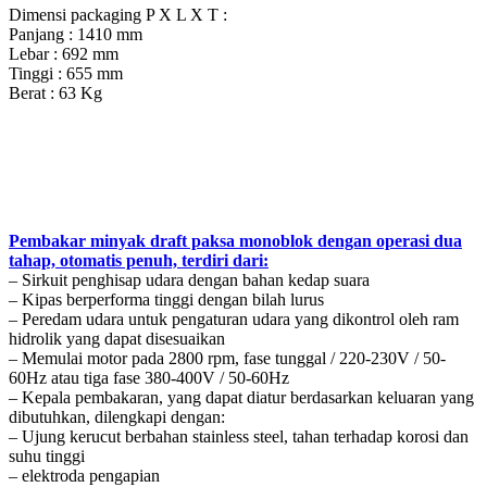
Dimensi packaging P X L X T :
Panjang : 1410 mm
Lebar : 692 mm
Tinggi : 655 mm
Berat : 63 Kg
Pembakar minyak draft paksa monoblok dengan operasi dua
tahap, otomatis penuh, terdiri dari:
– Sirkuit penghisap udara dengan bahan kedap suara
– Kipas berperforma tinggi dengan bilah lurus
– Peredam udara untuk pengaturan udara yang dikontrol oleh ram
hidrolik yang dapat disesuaikan
– Memulai motor pada 2800 rpm, fase tunggal / 220-230V / 50-
60Hz atau tiga fase 380-400V / 50-60Hz
– Kepala pembakaran, yang dapat diatur berdasarkan keluaran yang
dibutuhkan, dilengkapi dengan:
– Ujung kerucut berbahan stainless steel, tahan terhadap korosi dan
suhu tinggi
– elektroda pengapian