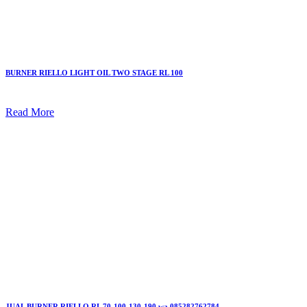
BURNER RIELLO LIGHT OIL TWO STAGE RL 100
Read More
JUAL BURNER RIELLO RL 70-100-130-190 wa 085282762784