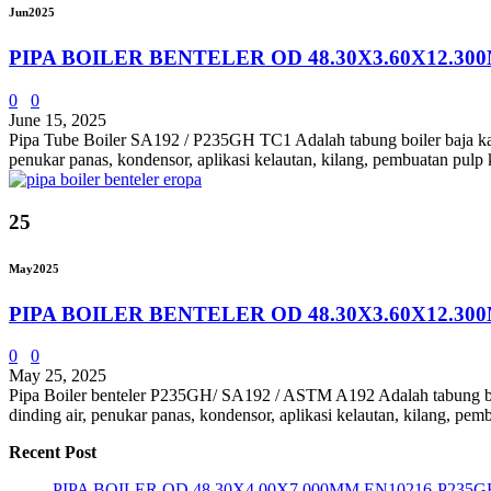
Jun
2025
PIPA BOILER BENTELER OD 48.30X3.60X12.30
0
0
June 15, 2025
Pipa Tube Boiler SA192 / P235GH TC1 Adalah tabung boiler baja karbo
penukar panas, kondensor, aplikasi kelautan, kilang, pembuatan pulp ke
25
May
2025
PIPA BOILER BENTELER OD 48.30X3.60X12.30
0
0
May 25, 2025
Pipa Boiler benteler P235GH/ SA192 / ASTM A192 Adalah tabung boile
dinding air, penukar panas, kondensor, aplikasi kelautan, kilang, pemb
Recent Post
PIPA BOILER OD 48.30X4.00X7.000MM EN10216-P235G