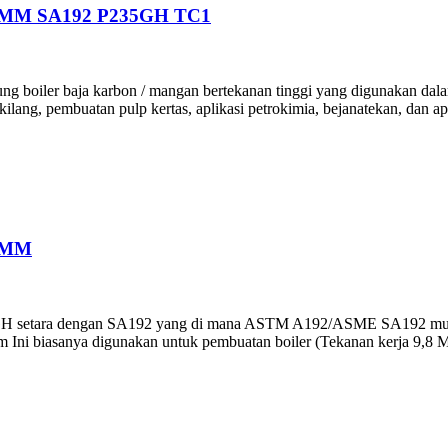
0MM SA192 P235GH TC1
oiler baja karbon / mangan bertekanan tinggi yang digunakan dalam p
 kilang, pembuatan pulp kertas, aplikasi petrokimia, bejanatekan, dan ap
0MM
GH setara dengan SA192 yang di mana ASTM A192/ASME SA192 mulus 
 Ini biasanya digunakan untuk pembuatan boiler (Tekanan kerja 9,8 MP