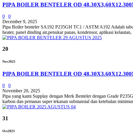
PIPA BOILER BENTELER OD 48.30X3,60X12.30
0
0
December 9, 2025
Pipa Boiler benteler SA192 P235GH TC1 / ASTM A192 Adalah tabung b
heater, panel dinding air,penukar panas, kondensor, aplikasi kelautan,
20
Nov
2025
PIPA BOILER BENTELER OD 48.30X3.60X12.30
0
0
November 20, 2025
Pipa yang kami Supplay dengan Merk Benteler dengan Grade P235
karbon dan pemanas super tekanan substansial dan ketebalan minimum
31
Oct
2025