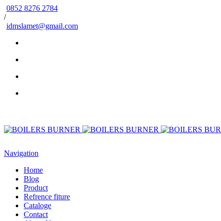
0852 8276 2784
/
idmslamet@gmail.com
Navigation
Home
Blog
Product
Refrence fiture
Cataloge
Contact