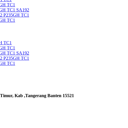
5GH TC1
5GH TC1 SA192
92 P235GH TC1
5GH TC1
H TC1
5GH TC1
5GH TC1 SA192
92 P235GH TC1
5GH TC1
 Timur, Kab ,Tangerang Banten 15521