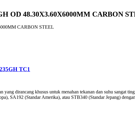
5GH OD 48.30X3.60X6000MM CARBON S
0X6000MM CARBON STEEL
P235GH TC1
 yang dirancang khusus untuk menahan tekanan dan suhu sangat tinggi 
opa), SA192 (Standar Amerika), atau STB340 (Standar Jepang) dengan