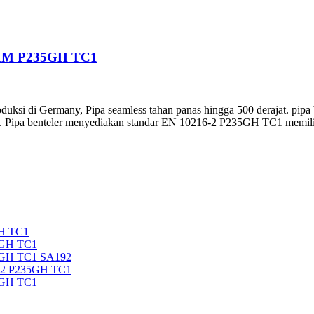
MM P235GH TC1
duksi di Germany, Pipa seamless tahan panas hingga 500 derajat. pipa 
i. Pipa benteler menyediakan standar EN 10216-2 P235GH TC1 memilik
H TC1
5GH TC1
5GH TC1 SA192
92 P235GH TC1
5GH TC1