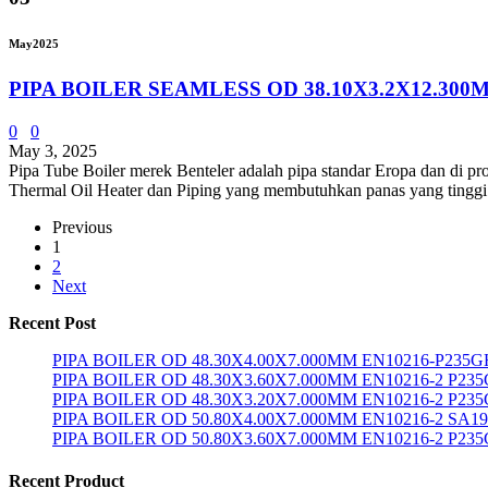
May
2025
PIPA BOILER SEAMLESS OD 38.10X3.2X12.300
0
0
May 3, 2025
Pipa Tube Boiler merek Benteler adalah pipa standar Eropa dan di pro
Thermal Oil Heater dan Piping yang membutuhkan panas yang tingg
Previous
1
2
Next
Recent Post
PIPA BOILER OD 48.30X4.00X7.000MM EN10216-P235G
PIPA BOILER OD 48.30X3.60X7.000MM EN10216-2 P23
PIPA BOILER OD 48.30X3.20X7.000MM EN10216-2 P23
PIPA BOILER OD 50.80X4.00X7.000MM EN10216-2 SA1
PIPA BOILER OD 50.80X3.60X7.000MM EN10216-2 P23
Recent Product