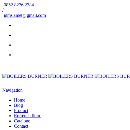
0852 8276 2784
/
idmslamet@gmail.com
Navigation
Home
Blog
Product
Refrence fiture
Cataloge
Contact