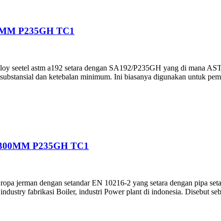
0MM P235GH TC1
 alloy seetel astm a192 setara dengan SA192/P235GH yang di mana A
ubstansial dan ketebalan minimum. Ini biasanya digunakan untuk pemb
.300MM P235GH TC1
i Eropa jerman dengan setandar EN 10216-2 yang setara dengan pi
stry fabrikasi Boiler, industri Power plant di indonesia. Disebut seb