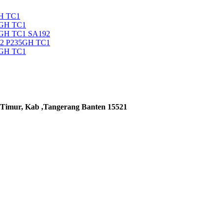
H TC1
5GH TC1
5GH TC1 SA192
92 P235GH TC1
5GH TC1
 Timur, Kab ,Tangerang Banten 15521