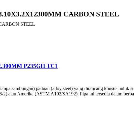
8.10X3.2X12300MM CARBON STEEL
 CARBON STEEL
2.300MM P235GH TC1
tanpa sambungan) paduan (alloy steel) yang dirancang khusus untuk suh
16-2) atau Amerika (ASTM A192/SA192). Pipa ini tersedia dalam berbag