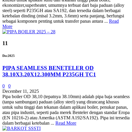
ekonomizer,superheater, umumnya terbuat dari baja paduan (alloy
steel) seperti P235GH atau SA192, dan tersedia dalam berbagai
ketebalan dinding (misal 3.2mm, 3.6mm) serta panjang, berfungsi
sebagai komponen penting untuk transfer panas antara ...
Read
More
11
Dec
2025
PIPA SEAMLESS BENETELER OD
38.10X3.20X12.300MM P235GH TC1
0
0
December 11, 2025
Pipa boiler OD 38,10 (tepatnya 38.10mm) adalah pipa baja seamless
(tanpa sambungan) paduan (alloy steel) yang dirancang khusus
untuk suhu tinggi dan tekanan dalam aplikasi boiler, penukar panas,
atau pipa industri, seperti pada merek Benteler dengan standar Eropa
(EN 10216-2) atau Amerika (ASTM A192/SA192). Pipa ini tersedia
dalam berbagai ketebalan ...
Read More