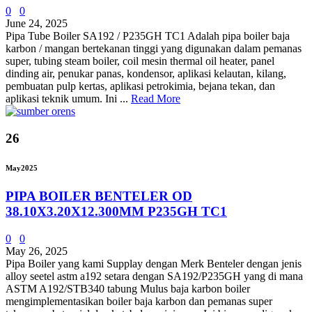
0
0
June 24, 2025
Pipa Tube Boiler SA192 / P235GH TC1 Adalah pipa boiler baja
karbon / mangan bertekanan tinggi yang digunakan dalam pemanas
super, tubing steam boiler, coil mesin thermal oil heater, panel
dinding air, penukar panas, kondensor, aplikasi kelautan, kilang,
pembuatan pulp kertas, aplikasi petrokimia, bejana tekan, dan
aplikasi teknik umum. Ini ...
Read More
26
May
2025
PIPA BOILER BENTELER OD
38.10X3.20X12.300MM P235GH TC1
0
0
May 26, 2025
Pipa Boiler yang kami Supplay dengan Merk Benteler dengan jenis
alloy seetel astm a192 setara dengan SA192/P235GH yang di mana
ASTM A192/STB340 tabung Mulus baja karbon boiler
mengimplementasikan boiler baja karbon dan pemanas super