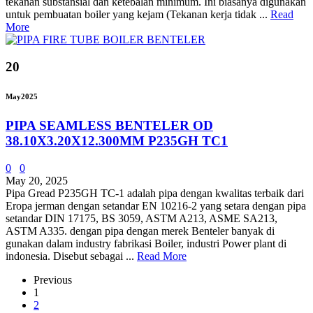
tekanan substansial dan ketebalan minimum. Ini biasanya digunakan
untuk pembuatan boiler yang kejam (Tekanan kerja tidak ...
Read
More
20
May
2025
PIPA SEAMLESS BENTELER OD
38.10X3.20X12.300MM P235GH TC1
0
0
May 20, 2025
Pipa Gread P235GH TC-1 adalah pipa dengan kwalitas terbaik dari
Eropa jerman dengan setandar EN 10216-2 yang setara dengan pipa
setandar DIN 17175, BS 3059, ASTM A213, ASME SA213,
ASTM A335. dengan pipa dengan merek Benteler banyak di
gunakan dalam industry fabrikasi Boiler, industri Power plant di
indonesia. Disebut sebagai ...
Read More
Previous
1
2