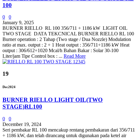
100
0
0
January 9, 2025
BURNER RIELLO RL 100 356/711 ÷ 1186 kW LIGHT OIL
TWO STAGE DATA TEKCNICAL BURNER RIELLO RL 100
Burner operation : 2 Tahap (Two stage / Dua Nozzle) Modulation
ratio at max. output : 2 ÷ 1 Heat output : 356/711÷1186 kW Heat
output : 306/612÷1020 Mcal/h Bahan Bakar : Solar 30-100
Liter/jam Tipe Control box : ...
Read More
19
Dec
2024
BURNER RIELLO LIGHT OIL(TWO
STAGE)RL100
0
0
December 19, 2024
Seri pembakar RL 100 mencakup rentang pembakaran dari 356/711
÷ 1186 kW, dan telah dirancang untuk digunakan pada ketel air