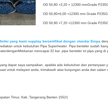
OD 50,80 ×3,20 × 12300 mmGrade P235
OD 50,80×6,00 ×12300 mm Grade P235
OD 50,80 ×7,20 ×12300 mm Grade P235
oiler yang kami supplay bersertifikat dengan standar Eropa
deng
diakan untuk kebutuhan Pipa Superheater. Pipa benteler sudah banyak
eaterdenganMtekanan mencapai 32 bar. pipa benteler ini pipa yang di 
er yang dapat saya sampaikan, apabila ada kebutuhan dan pertanyaa
 saat untuk melayani anda, trimakasih atas kunjungan anda dan salam 
epatan Timur, Kab ,Tangerang Banten 15521