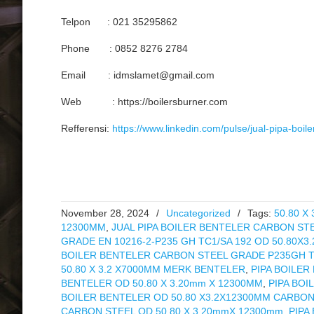
Telpon : 021 35295862
Phone : 0852 8276 2784
Email : idmslamet@gmail.com
Web : https://boilersburner.com
Refferensi:
https://www.linkedin.com/pulse/jual-pipa-boi
November 28, 2024
/
Uncategorized
/
Tags:
50.80 X
12300MM
,
JUAL PIPA BOILER BENTELER CARBON STEE
GRADE EN 10216-2-P235 GH TC1/SA 192 OD 50.80X3
BOILER BENTELER CARBON STEEL GRADE P235GH T
50.80 X 3.2 X7000MM MERK BENTELER
,
PIPA BOILER
BENTELER OD 50.80 X 3.20mm X 12300MM
,
PIPA BOI
BOILER BENTELER OD 50.80 X3.2X12300MM CARBON
CARBON STEEL OD 50.80 X 3.20mmX 12300mm
,
PIPA