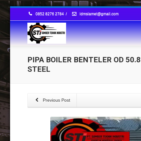
0852 8276 2784
/
idmslamet@gmail.com
PIPA BOILER BENTELER OD 50
STEEL
Previous Post