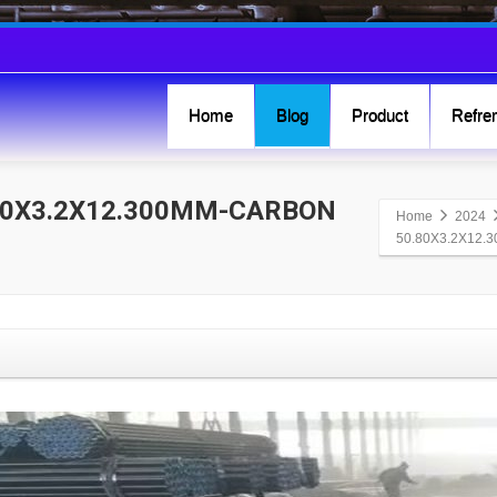
Home
Blog
Product
Refren
.80X3.2X12.300MM-CARBON
Home
2024
50.80X3.2X12