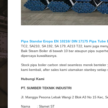
Pipa Standar Eropa EN 10216/ DIN 17175 Pipa Tube B
TC2, SA210, SA 192, SA 179, A213 T22, kami juga menye
Baik Steam Boiler di bawah 10 bar ataupun pipa superh
dipercaya kuwalitasnya.
Stock pipa boiler carbon steel seamless merek bentel
kami kembali, after sales kami utamakan stanbey setiap
Hubungi Kami
PT. SUMBER TEKNIK INDUSTRI
Jl. Mangga Pesona Lebak Wangi 2 Blok A3 No 15 Kec, S
Nama : Slamet ST