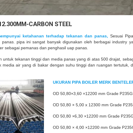
2X12.300MM-CARBON STEEL
 mempunyai ketahanan terhadap tekanan dan panas,
Sesuai Pipa
panas. pipa ini sangat banyak digunakan oleh berbagai industry ya
er sebagai pemanas dan penghasil uap panas.
n untuk tekanan tinggi dan media panas yang di atas 500 drajat, seb
uk media air yang di bakar dengan suhu tinggi dan ruangan tertutuk, 
UKURAN PIPA BOILER MERK BENTEL
OD 50,80×3,60 ×12200 mm Grade P235
OD 50,80 × 5,00 x 12300 mm Grade P23
OD 50,80 ×6,30 ×12200 mm Grade P235
OD 50,80 × 4,00 ×12200 mm Grade P23