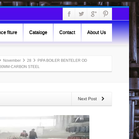
ce fiture
Cataloge
Contact
About Us
November
28
PIPA BOILER BENTELER OD
.300MM-CARBON STEEL
Next Post