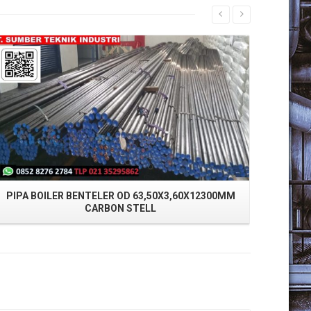
Read More
PIPA BOILER BENTELER OD 63,50X3,60X12300MM
CARBON STELL