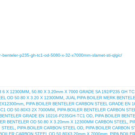
ler-benteler-p235-gh-tc1-od-5080-x-32-x7000mm-slamet-sti-qlgic/
 3 6 X 12300MM
,
50.80 X 3.20mm X 7000 GRADE SA 192/P235 GH TC
L OD 50.80 X 3.20 X 12300MM
,
JUAL PIPA BOILER MERK BENTEL
.2X12300mm
,
PIPA BOILER BENTELER CARBON STEEL GRADE EN 1
C1 OD 50.80X3 2X 7000MM
,
PIPA BOILER BENTELER CARBON STE
 BENTELER GRADE EN 10216-P235GH-TC1 OD
,
PIPA BOILER BENTE
LER BENTELER OD 50.80 X 3.20mm X 12300MM CARBON STEEL
,
PI
 STEEL
,
PIPA BOILER CARBON STEEL OD
,
PIPA BOILER CARBON S
 BOILER CARBON STEEL OD 50.80X3.20mm X 7000mm
,
PIPA BOILE