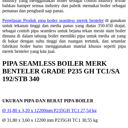
industry yang menggunakan boiler sebagai contoh industry textile
bahkan hamper semua industry dan pabrik memakai boiler sebagai
pemanas dan penghasil uap panas.
Penjelasan Produk pipa boiler seamless merek benteler
di gunakan
untuk tekanan tinggi dan media panas yang diatas 350-650 drajat,
sebagai contoh pipa seamless untuk bejana tekan mesin stam boiler
dimana di dalam tabung boiler memiliki pipa untuk media air yang
di bakar dengan suhu tinggi dan ruangan tertutuk, dan setandar
fabrikasi boiler harus menggunakan matrial khusus seperti pipa
merek benteler yang kita jual.
PIPA SEAMLESS BOILER MERK
BENTELER GRADE P235 GH TC1/SA
192/STB 340
UKURAN PIPA DAN BERAT PIPA BOILER
Ø 31,80 x 3,20 x 12200mm P235GH TC1 27,54 kg
Ø 31,80 x 3,60 x 12200 mm P235GH TC1 30,55 kg