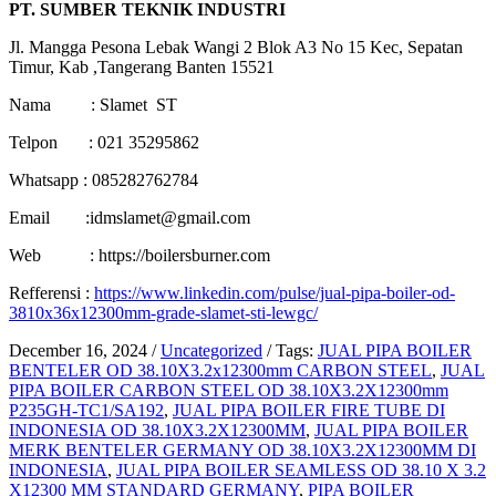
PT. SUMBER TEKNIK INDUSTRI
Jl. Mangga Pesona Lebak Wangi 2 Blok A3 No 15 Kec, Sepatan
Timur, Kab ,Tangerang Banten 15521
Nama : Slamet ST
Telpon : 021 35295862
Whatsapp : 085282762784
Email :idmslamet@gmail.com
Web : https://boilersburner.com
Refferensi :
https://www.linkedin.com/pulse/jual-pipa-boiler-od-
3810x36x12300mm-grade-slamet-sti-lewgc/
December 16, 2024
/
Uncategorized
/
Tags:
JUAL PIPA BOILER
BENTELER OD 38.10X3.2x12300mm CARBON STEEL
,
JUAL
PIPA BOILER CARBON STEEL OD 38.10X3.2X12300mm
P235GH-TC1/SA192
,
JUAL PIPA BOILER FIRE TUBE DI
INDONESIA OD 38.10X3.2X12300MM
,
JUAL PIPA BOILER
MERK BENTELER GERMANY OD 38.10X3.2X12300MM DI
INDONESIA
,
JUAL PIPA BOILER SEAMLESS OD 38.10 X 3.2
X12300 MM STANDARD GERMANY
,
PIPA BOILER