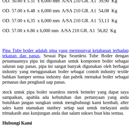
OD. 50.80 x 5.31 x 6,000 mm A/SA 210 GR. A1 39,90 Kg
OD. 57.00 x 6.48 x 6,000 mm A/SA 210 GR. A1 54,08 Kg
OD. 57.00 x 6,35 x 6,000 mm A/SA 210 GR. A1 53,13 Kg
OD. 57.00 x 6.86 x 6,000 mm A/SA 210 GR. A1 56,82 Kg
Pipa Tube boiler adalah pipa yang mempunyai ketahanan terhadap
tekanan dan panas
, Sesuai Pipa Seamless Tube Boiler dengan
penamaannya pipa ini digunakan untuk komponen boiler sebagai
saluran uap panas. pipa ini sangat banyak digunakan oleh berbagai
industry yang menggunakan boiler sebagai contoh industry textile
bahkan hamper semua industry dan pabrik memakai boiler sebagai
pemanas dan penghasil uap panas.
stock untuk pipa boiler seamless merek benteler yang dapat saya
sampaikan, apabila ada kebutuhan dan pertanyaan yang anda
butuhkan jangan sungkan untuk menghubungi kami kembali, after
sales kami utamakan stanbey setiap saat untuk melayani anda
trimakasih atas kunjungan anda dan salam sukses buat kita semua.
Hubungi Kami