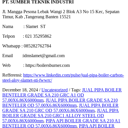
PT. SUMBER TEKNIK INDUSTRI
Jl. Mangga Pesona Lebak Wangi 2 Blok A3 No 15 Kec, Sepatan
Timur, Kab ,Tangerang Banten 15521
Nama : Slamet ST
Telpon : 021 35295862
Whatsapp : 085282762784
Email :idmslamet@gmail.com
Web : https://boilersburner.com
Refferensi:
https://www.linkedin.com/pulse/jual-pipa-boiler-carbon-
steel-aloy-slamet-sti-fwwrc/
December 18, 2024
/
Uncategorized
/
Tags:
JUAL PIPA BOILER
BENTELER GRADE SA 210 GRC A1 OD
57.00X6.86X6000mm
,
JUAL PIPA BOILER GRADE SA 210
BENTELER OD 57.00X6.86X6000mm
,
JUAL PIPA BOILER
GRADE SA 210 GRC OD 57.00X6.86X6000mm
,
JUAL PIPA
BOILER GRADE SA 210 GRC1 ALLOY STEEL OD
57.00X6.86X6000mm
,
PIPA API BOILER GRADE SA 210 A1
BENTELER OD 57.00X6.86X6000mm
,
PIPA API BOILER