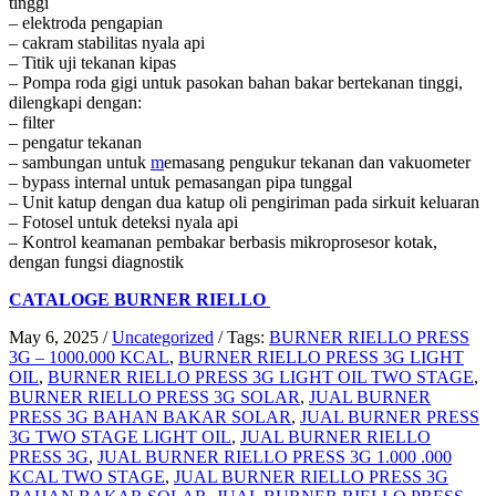
tinggi
– elektroda pengapian
– cakram stabilitas nyala api
– Titik uji tekanan kipas
– Pompa roda gigi untuk pasokan bahan bakar bertekanan tinggi,
dilengkapi dengan:
– filter
– pengatur tekanan
– sambungan untuk
m
emasang pengukur tekanan dan vakuometer
– bypass internal untuk pemasangan pipa tunggal
– Unit katup dengan dua katup oli pengiriman pada sirkuit keluaran
– Fotosel untuk deteksi nyala api
– Kontrol keamanan pembakar berbasis mikroprosesor kotak,
dengan fungsi diagnostik
CATALOGE BURNER RIELLO
May 6, 2025
/
Uncategorized
/
Tags:
BURNER RIELLO PRESS
3G – 1000.000 KCAL
,
BURNER RIELLO PRESS 3G LIGHT
OIL
,
BURNER RIELLO PRESS 3G LIGHT OIL TWO STAGE
,
BURNER RIELLO PRESS 3G SOLAR
,
JUAL BURNER
PRESS 3G BAHAN BAKAR SOLAR
,
JUAL BURNER PRESS
3G TWO STAGE LIGHT OIL
,
JUAL BURNER RIELLO
PRESS 3G
,
JUAL BURNER RIELLO PRESS 3G 1.000 .000
KCAL TWO STAGE
,
JUAL BURNER RIELLO PRESS 3G