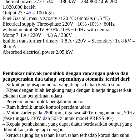
Thermal power 273 / 534 – 1186 kW – 234.800 / 459.200 –
1.020.000 kcal/h
Output 23 /
45
– 100 kg/h
Fuel Gas oil, max. viscosity at 20 °C: 6mm2/s (1.5 °E)
Electrical supply Three-phase 220V +10% -10% ~ 60Hz
without neutral 380V +10% -10% ~ 60Hz with neutral
Motor 7.4 A / 220V – 4.3 A / 380V
Ignition transformer Primary: 1.8 A / 220V – Secondary: 1x 8 kV –
30 mA
Absorbed electrical power 2.05 kW
Pembakar minyak monoblok dengan rancangan paksa dan
pengoperasian dua tahap, sepenuhnya otomatis, terdiri dari:
– Sirkuit penghisapan udara yang dilapisi bahan kedap suara
– Kipas dengan bilah lengkung maju dengan kinerja tinggi terkait
tekanan dan pengiriman udara
– Peredam udara untuk pengaturan udara
– Ram hidrolik untuk kontrol peredam udara
– Motor starter pada 2
8
00 rpm, tiga fase 400V dengan netral, 50Hz
(fase tunggal, 230V dan 50Hz untuk model PRESS 3G)
– Kepala pembakaran, yang dapat diatur berdasarkan output yang
dibutuhkan, dilengkapi dengan:
– kerucut ujung baja tahan karat, tahan terhadap korosi dan suhu