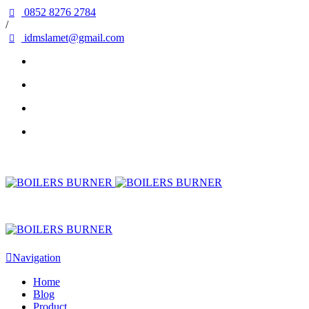
0852 8276 2784
/
idmslamet@gmail.com
Navigation
Home
Blog
Product