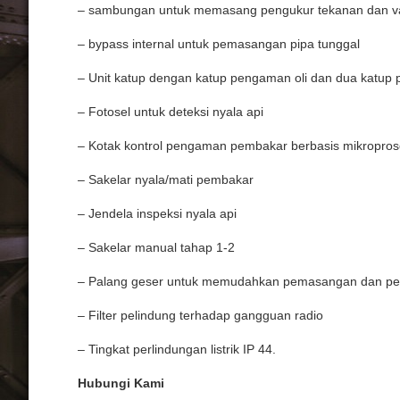
–
sambungan
untuk
memasang
pengukur
tekanan
dan
v
– bypass internal
untuk
pemasangan
pipa
tunggal
– Unit
katup
dengan
katup
pengaman
oli
dan
dua
katup
–
Fotosel
untuk
deteksi
nyala
api
– Kotak
kontrol
pengaman
pembakar
berbasis
mikropros
–
Sakelar
nyala/
mati
pembakar
–
Jendela
inspeksi
nyala
api
–
Sakelar
manual
tahap
1-2
–
Palang
geser
untuk
memudahkan
pemasangan
dan
pe
– Filter
pelindung
terhadap
gangguan
radio
– Tingkat
perlindungan
listrik
IP 44.
Hubungi Kami