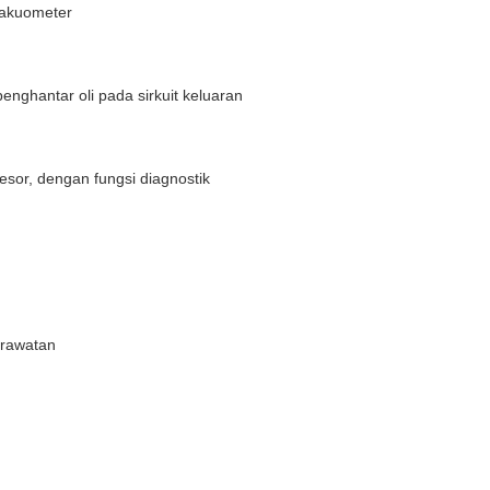
akuometer
penghantar
oli
pada
sirkuit
keluaran
esor
,
dengan
fungsi
diagnostik
rawatan