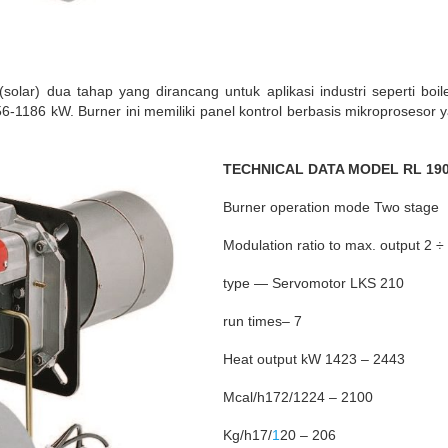
(solar)
dua
tahap
yang
dirancang
untuk
aplikasi
industri
seperti
boil
6-1186 kW. Burner
ini
memiliki
panel
kontrol
berbasis
mikroprosesor
y
TECHNICAL DATA MODEL RL 19
Burner operation mode Two stage
Modulation ratio to max. output 2 ÷
type — Servomotor LKS 210
run times– 7
Heat output kW 1423 – 2443
Mcal
/h172/1224 – 2100
Kg/h17/
1
20 – 206