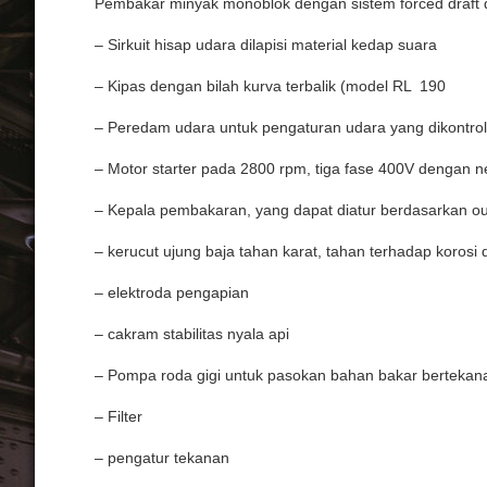
Pembakar
minyak
monoblok
dengan
sistem
forced draft
–
Sirkuit
hisap
udara
dilapisi
material
kedap
suara
–
Kipas
dengan
bilah
kurva
terbalik
(model RL
190
–
Peredam
udara
untuk
pengaturan
udara
yang
dikontrol
– Motor starter pada 2800 rpm,
tiga
fase
400V
dengan
n
–
Kepala
pembakaran
, yang
dapat
diatur
berdasarkan
ou
–
kerucut
ujung
baja
tahan
karat,
tahan
terhadap
korosi
–
elektroda
pengapian
–
cakram
stabilitas
nyala
api
–
Pompa
roda
gigi
untuk
pasokan
bahan
bakar
bertekan
– Filter
–
pengatur
tekanan