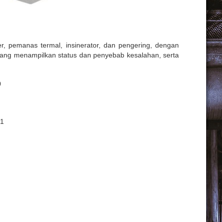
er,
pemanas
termal
,
insinerator
, dan
pengering
,
dengan
ang
menampilkan
status dan
penyebab
kesalahan
,
serta
0
 1