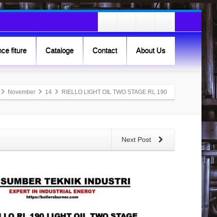
ce fiture
Cataloge
Contact
About Us
November
14
RIELLO LIGHT OIL TWO STAGE RL 190
Next Post