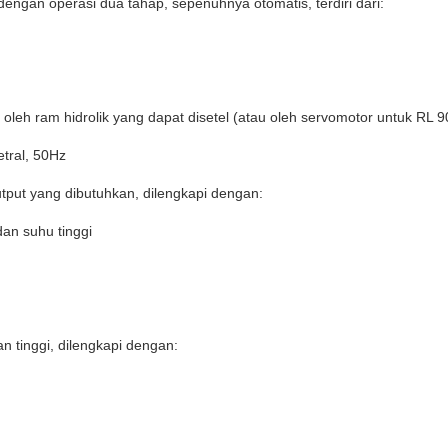
dengan
operasi
dua
tahap
,
sepenuhnya
otomatis
,
terdiri
dari
:
oleh ram
hidrolik
yang
dapat
disetel
(
atau
oleh servomotor
untuk
RL 9
etral
, 50Hz
tput yang
dibutuhkan
,
dilengkapi
dengan
:
dan
suhu
tinggi
an
tinggi
,
dilengkapi
dengan
: