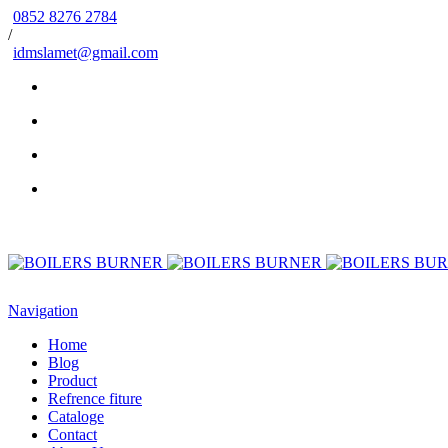
0852 8276 2784
/
idmslamet@gmail.com
Navigation
Home
Blog
Product
Refrence fiture
Cataloge
Contact