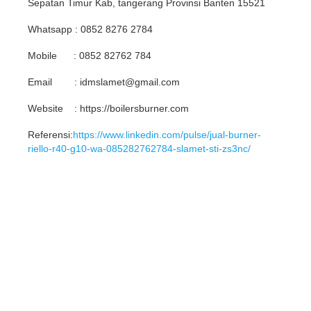
Sepatan Timur Kab, tangerang Provinsi Banten 15521
Whatsapp : 0852 8276 2784
Mobile : 0852 82762 784
Email : idmslamet@gmail.com
Website : https://boilersburner.com
Referensi:
https://www.linkedin.com/pulse/jual-burner-
riello-r40-g10-wa-085282762784-slamet-sti-zs3nc/