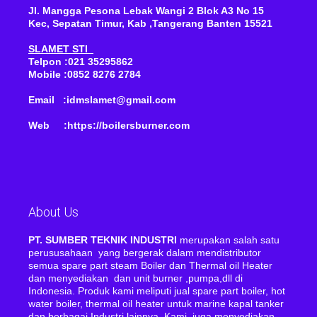
Jl. Mangga Pesona Lebak Wangi 2 Blok A3 No 15
Kec, Sepatan Timur, Kab ,Tangerang Banten 15521
SLAMET STI
Telpon :021 35295862
Mobile :0852 8276 2784
Email :idmslamet@gmail.com
Web :https://boilersburner.com
About Us
PT. SUMBER TEKNIK INDUSTRI
merupakan salah satu
perususahaan yang bergerak dalam mendistributor
semua spare part steam Boiler dan Thermal oil Heater
dan menyediakan dan unit burner ,pumpa,dll di
Indonesia. Produk kami meliputi jual spare part boiler, hot
water boiler, thermal oil heater untuk marine kapal tanker
dan berbagai Industri lainnya. Kami juga menyediakan