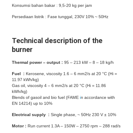
Konsumsi bahan bakar : 9,5-20 kg per jam
Persediaan listrik : Fase tunggal, 230V 10% ~ 50Hz
Technical description of the
burner
Thermal power – output :
95 – 213 kW – 8 – 18 kg/h
Fuel :
Kerosene, viscosity 1.6 – 6 mm2/s at 20 °C (Hi =
11.97 kWh/kg)
Gas oil, viscosity 4 – 6 mm2/s at 20 °C (Hi = 11.86
kWh/kg)
Blends of gasoil and bio fuel (FAME
i
n accordance with
EN 14214) up to 10%
Electrical supply
:
Single phase, ~ 50Hz 230 V ± 10%
Motor :
Run current 1.3A – 150W – 2750 rpm – 288 rad/s