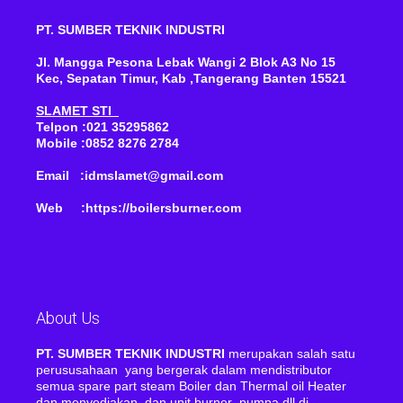
PT. SUMBER TEKNIK INDUSTRI
Jl. Mangga Pesona Lebak Wangi 2 Blok A3 No 15
Kec, Sepatan Timur, Kab ,Tangerang Banten 15521
SLAMET STI
Telpon :021 35295862
Mobile :0852 8276 2784
Email :idmslamet@gmail.com
Web :https://boilersburner.com
About Us
PT. SUMBER TEKNIK INDUSTRI
merupakan salah satu
perususahaan yang bergerak dalam mendistributor
semua spare part steam Boiler dan Thermal oil Heater
dan menyediakan dan unit burner ,pumpa,dll di