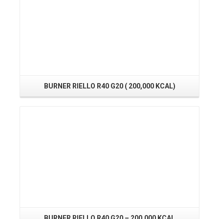
BURNER RIELLO R40 G20 ( 200,000 KCAL)
Read More
BURNER RIELLO R40 G20 – 200.000 KCAL
RI