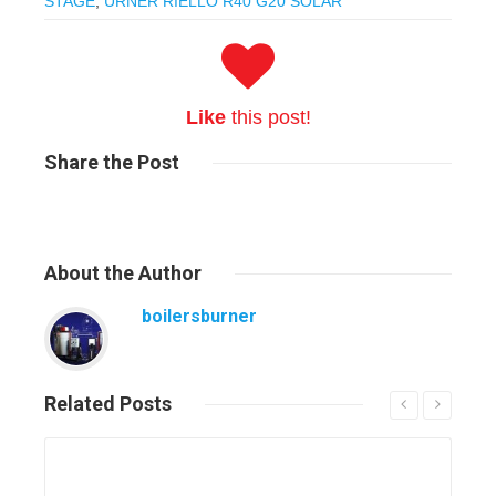
STAGE
,
URNER RIELLO R40 G20 SOLAR
Like
this post!
Share
the Post
About
the Author
boilersburner
Related
Posts
Read More