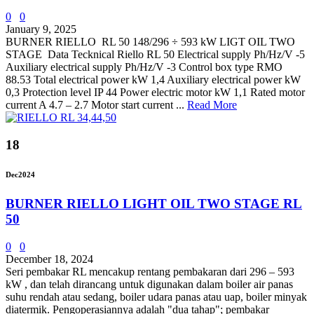
0
0
January 9, 2025
BURNER RIELLO RL 50 148/296 ÷ 593 kW LIGT OIL TWO
STAGE Data Tecknical Riello RL 50 Electrical supply Ph/Hz/V -5
Auxiliary electrical supply Ph/Hz/V -3 Control box type RMO
88.53 Total electrical power kW 1,4 Auxiliary electrical power kW
0,3 Protection level IP 44 Power electric motor kW 1,1 Rated motor
current A 4.7 – 2.7 Motor start current ...
Read More
18
Dec
2024
BURNER RIELLO LIGHT OIL TWO STAGE RL
50
0
0
December 18, 2024
Seri pembakar RL mencakup rentang pembakaran dari 296 – 593
kW , dan telah dirancang untuk digunakan dalam boiler air panas
suhu rendah atau sedang, boiler udara panas atau uap, boiler minyak
diatermik. Pengoperasiannya adalah "dua tahap"; pembakar