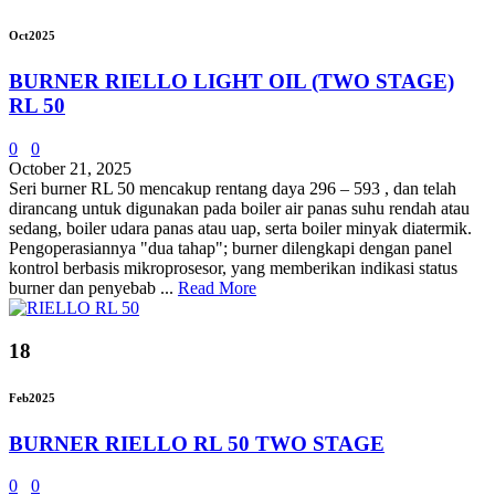
Oct
2025
BURNER RIELLO LIGHT OIL (TWO STAGE)
RL 50
0
0
October 21, 2025
Seri burner RL 50 mencakup rentang daya 296 – 593 , dan telah
dirancang untuk digunakan pada boiler air panas suhu rendah atau
sedang, boiler udara panas atau uap, serta boiler minyak diatermik.
Pengoperasiannya "dua tahap"; burner dilengkapi dengan panel
kontrol berbasis mikroprosesor, yang memberikan indikasi status
burner dan penyebab ...
Read More
18
Feb
2025
BURNER RIELLO RL 50 TWO STAGE
0
0