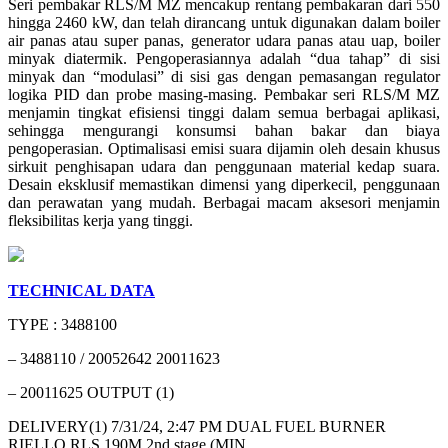
Seri pembakar RLS/M MZ mencakup rentang pembakaran dari 550
hingga 2460 kW, dan telah dirancang untuk digunakan dalam boiler
air panas atau super panas, generator udara panas atau uap, boiler
minyak diatermik. Pengoperasiannya adalah “dua tahap” di sisi
minyak dan “modulasi” di sisi gas dengan pemasangan regulator
logika PID dan probe masing-masing. Pembakar seri RLS/M MZ
menjamin tingkat efisiensi tinggi dalam semua berbagai aplikasi,
sehingga mengurangi konsumsi bahan bakar dan biaya
pengoperasian. Optimalisasi emisi suara dijamin oleh desain khusus
sirkuit penghisapan udara dan penggunaan material kedap suara.
Desain eksklusif memastikan dimensi yang diperkecil, penggunaan
dan perawatan yang mudah. Berbagai macam aksesori menjamin
fleksibilitas kerja yang tinggi.
TECHNICAL DATA
TYPE : 3488100
– 3488110 / 20052642 20011623
– 20011625 OUTPUT (1)
DELIVERY(1) 7/31/24, 2:47 PM DUAL FUEL BURNER
RIELLO RLS 190M 2nd stage (MIN