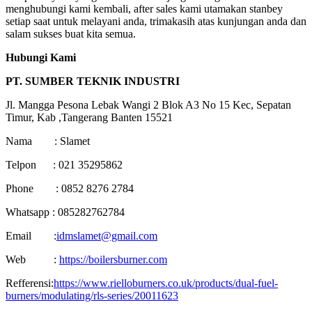
menghubungi kami kembali, after sales kami utamakan stanbey
setiap saat untuk melayani anda, trimakasih atas kunjungan anda dan
salam sukses buat kita semua.
Hubungi Kami
PT. SUMBER TEKNIK INDUSTRI
Jl. Mangga Pesona Lebak Wangi 2 Blok A3 No 15 Kec, Sepatan
Timur, Kab ,Tangerang Banten 15521
Nama : Slamet
Telpon : 021 35295862
Phone : 0852 8276 2784
Whatsapp : 085282762784
Email :
idmslamet@gmail.com
Web :
https://boilersburner.com
Refferensi:
https://www.rielloburners.co.uk/products/dual-fuel-
burners/modulating/rls-series/20011623