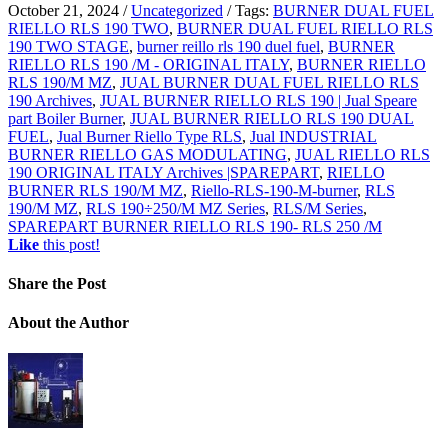
October 21, 2024
/
Uncategorized
/
Tags:
BURNER DUAL FUEL
RIELLO RLS 190 TWO
,
BURNER DUAL FUEL RIELLO RLS
190 TWO STAGE
,
burner reillo rls 190 duel fuel
,
BURNER
RIELLO RLS 190 /M - ORIGINAL ITALY
,
BURNER RIELLO
RLS 190/M MZ
,
JUAL BURNER DUAL FUEL RIELLO RLS
190 Archives
,
JUAL BURNER RIELLO RLS 190 | Jual Speare
part Boiler Burner
,
JUAL BURNER RIELLO RLS 190 DUAL
FUEL
,
Jual Burner Riello Type RLS
,
Jual INDUSTRIAL
BURNER RIELLO GAS MODULATING
,
JUAL RIELLO RLS
190 ORIGINAL ITALY Archives |SPAREPART
,
RIELLO
BURNER RLS 190/M MZ
,
Riello-RLS-190-M-burner
,
RLS
190/M MZ
,
RLS 190÷250/M MZ Series
,
RLS/M Series
,
SPAREPART BURNER RIELLO RLS 190- RLS 250 /M
Like
this post!
Share
the Post
About
the Author