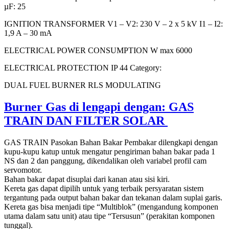
µF: 25
IGNITION TRANSFORMER V1 – V2: 230 V – 2 x 5 kV I1 – I2:
1,9 A – 30 mA
ELECTRICAL POWER CONSUMPTION W max 6000
ELECTRICAL PROTECTION IP 44 Category:
DUAL FUEL BURNER RLS MODULATING
Burner Gas di lengapi dengan: GAS
TRAIN DAN FILTER SOLAR
GAS TRAIN Pasokan Bahan Bakar Pembakar dilengkapi dengan
kupu-kupu katup untuk mengatur pengiriman bahan bakar pada 1
NS dan 2 dan panggung, dikendalikan oleh variabel profil cam
servomotor.
Bahan bakar dapat disuplai dari kanan atau sisi kiri.
Kereta gas dapat dipilih untuk yang terbaik persyaratan sistem
tergantung pada output bahan bakar dan tekanan dalam suplai garis.
Kereta gas bisa menjadi tipe “Multiblok” (mengandung komponen
utama dalam satu unit) atau tipe “Tersusun” (perakitan komponen
tunggal).