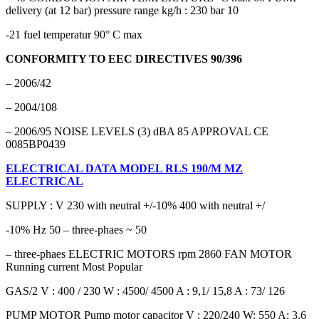
delivery (at 12 bar) pressure range kg/h : 230 bar 10
-21 fuel temperatur 90° C max
CONFORMITY TO EEC DIRECTIVES 90/396
– 2006/42
– 2004/108
– 2006/95 NOISE LEVELS (3) dBA 85 APPROVAL CE
0085BP0439
ELECTRICAL DATA MODEL RLS 190/M MZ
ELECTRICAL
SUPPLY : V 230 with neutral +/-10% 400 with neutral +/
-10% Hz 50 – three-phaes ~ 50
– three-phaes ELECTRIC MOTORS rpm 2860 FAN MOTOR
Running current Most Popular
GAS/2 V : 400 / 230 W : 4500/ 4500 A : 9,1/ 15,8 A : 73/ 126
PUMP MOTOR Pump motor capacitor V : 220/240 W: 550 A: 3,6