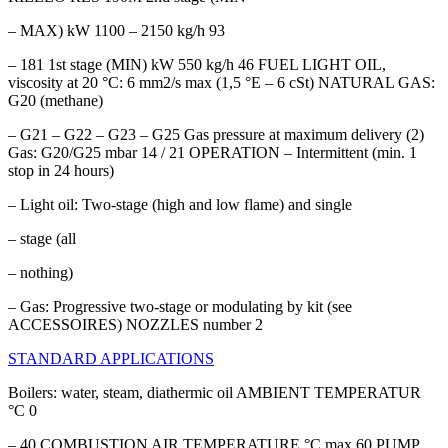
– MAX) kW 1100 – 2150 kg/h 93
– 181 1st stage (MIN) kW 550 kg/h 46 FUEL LIGHT OIL,
viscosity at 20 °C: 6 mm2/s max (1,5 °E – 6 cSt) NATURAL GAS:
G20 (methane)
– G21 – G22 – G23 – G25 Gas pressure at maximum delivery (2)
Gas: G20/G25 mbar 14 / 21 OPERATION – Intermittent (min. 1
stop in 24 hours)
– Light oil: Two-stage (high and low flame) and single
– stage (all
– nothing)
– Gas: Progressive two-stage or modulating by kit (see
ACCESSOIRES) NOZZLES number 2
STANDARD APPLICATIONS
Boilers: water, steam, diathermic oil AMBIENT TEMPERATUR
°C 0
– 40 COMBUSTION AIR TEMPERATURE °C max 60 PUMP