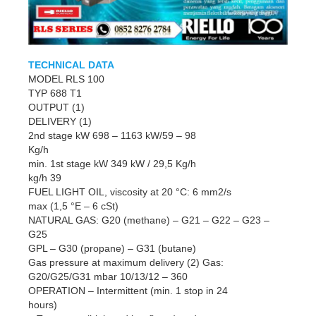
TECHNICAL DATA
MODEL RLS 100
TYP 688 T1
OUTPUT (1)
DELIVERY (1)
2nd stage kW 698 – 1163 kW/59 – 98
Kg/h
min. 1st stage kW 349 kW / 29,5 Kg/h
kg/h 39
FUEL LIGHT OIL, viscosity at 20 °C: 6 mm2/s
max (1,5 °E – 6 cSt)
NATURAL GAS: G20 (methane) – G21 – G22 – G23 –
G25
GPL – G30 (propane) – G31 (butane)
Gas pressure at maximum delivery (2) Gas:
G20/G25/G31 mbar 10/13/12 – 360
OPERATION – Intermittent (min. 1 stop in 24
hours)