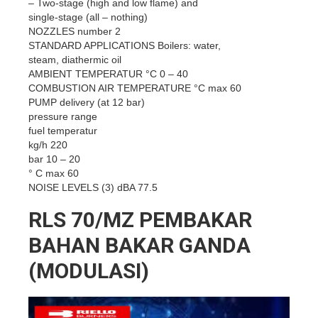
– Two-stage (high and low flame) and
single-stage (all – nothing)
NOZZLES number 2
STANDARD APPLICATIONS Boilers: water,
steam, diathermic oil
AMBIENT TEMPERATUR °C 0 – 40
COMBUSTION AIR TEMPERATURE °C max 60
PUMP delivery (at 12 bar)
pressure range
fuel temperatur
kg/h 220
bar 10 – 20
° C max 60
NOISE LEVELS (3) dBA 77.5
RLS 70/MZ PEMBAKAR
BAHAN BAKAR GANDA
(MODULASI)