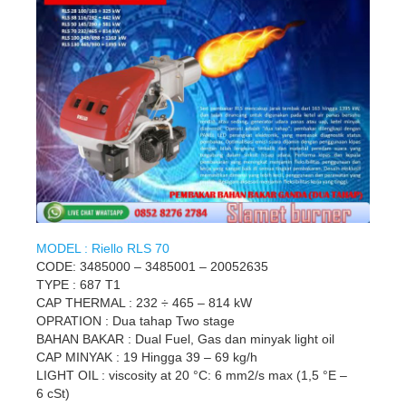
MODEL : Riello RLS 70
CODE: 3485000 – 3485001 – 20052635
TYPE : 687 T1
CAP THERMAL : 232 ÷ 465 – 814 kW
OPRATION : Dua tahap Two stage
BAHAN BAKAR : Dual Fuel, Gas dan minyak light oil
CAP MINYAK : 19 Hingga 39 – 69 kg/h
LIGHT OIL : viscosity at 20 °C: 6 mm2/s max (1,5 °E –
6 cSt)