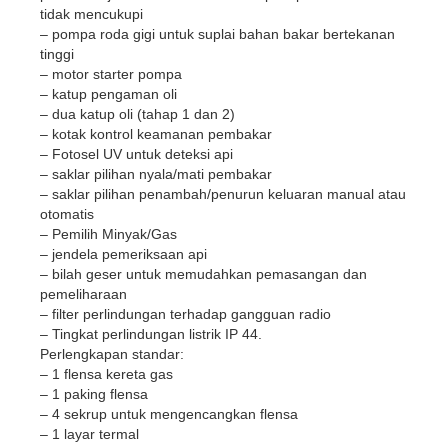
tidak mencukupi
– pompa roda gigi untuk suplai bahan bakar bertekanan
tinggi
– motor starter pompa
– katup pengaman oli
– dua katup oli (tahap 1 dan 2)
– kotak kontrol keamanan pembakar
– Fotosel UV untuk deteksi api
– saklar pilihan nyala/mati pembakar
– saklar pilihan penambah/penurun keluaran manual atau
otomatis
– Pemilih Minyak/Gas
– jendela pemeriksaan api
– bilah geser untuk memudahkan pemasangan dan
pemeliharaan
– filter perlindungan terhadap gangguan radio
– Tingkat perlindungan listrik IP 44.
Perlengkapan standar:
– 1 flensa kereta gas
– 1 paking flensa
– 4 sekrup untuk mengencangkan flensa
– 1 layar termal