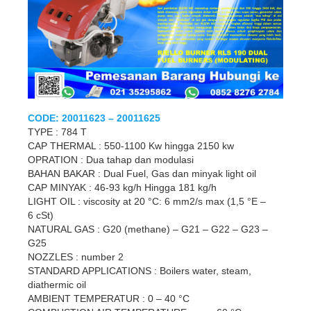
CODE: 20011623 – 20011625
TYPE : 784 T
CAP THERMAL : 550-1100 Kw hingga 2150 kw
OPRATION : Dua tahap dan modulasi
BAHAN BAKAR : Dual Fuel, Gas dan minyak light oil
CAP MINYAK : 46-93 kg/h Hingga 181 kg/h
LIGHT OIL : viscosity at 20 °C: 6 mm2/s max (1,5 °E –
6 cSt)
NATURAL GAS : G20 (methane) – G21 – G22 – G23 –
G25
NOZZLES : number 2
STANDARD APPLICATIONS : Boilers water, steam,
diathermic oil
AMBIENT TEMPERATUR : 0 – 40 °C