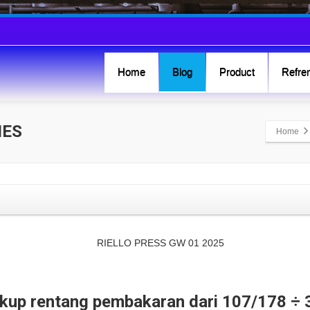
Home
Blog
Product
Refren
IES
Home
up rentang pembakaran dari 107/178 ÷