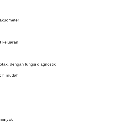
akuometer
t keluaran
tak, dengan fungsi diagnostik
ebih mudah
 minyak