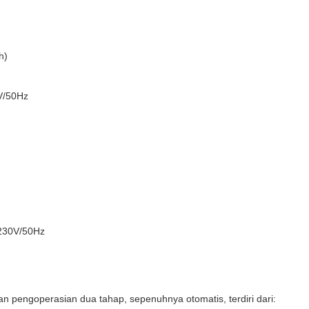
h)
/50Hz
50Hz
pengoperasian dua tahap, sepenuhnya otomatis, terdiri dari: