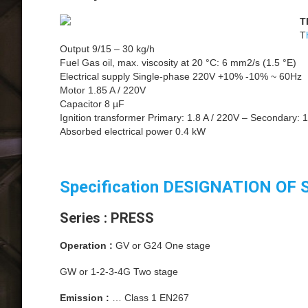
T
T
Output 9/15 – 30 kg/h
Fuel Gas oil, max. viscosity at 20 °C: 6 mm2/s (1.5 °E)
Electrical supply Single-phase 220V +10% -10% ~ 60Hz
Motor 1.85 A / 220V
Capacitor 8 µF
Ignition transformer Primary: 1.8 A / 220V – Secondary: 
Absorbed electrical power 0.4 kW
Specification DESIGNATION OF 
Series : PRESS
Operation :
GV or G24 One stage
GW or 1-2-3-4G Two stage
Emission :
… Class 1 EN267