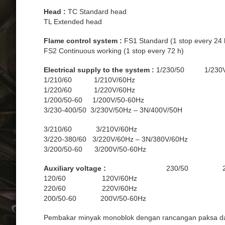
Head :
TC Standard head
TL Extended head
Flame control system :
FS1 Standard (1 stop every 24 
FS2 Continuous working (1 stop every 72 h)
Electrical supply to the system :
1/230/50 1/230V
1/210/60 1/210V/60Hz
1/220/60 1/220V/60Hz
1/200/50-60 1/200V/50-60Hz
3/230-400/50 3/230V/50Hz – 3N/400V/50H
3/210/60 3/210V/60Hz
3/220-380/60 3/220V/60Hz – 3N/380V/60Hz
3/200/50-60 3/200V/50-60Hz
Auxiliary voltage :
230/50 230V/
120/60 120V/60Hz
220/60 220V/60Hz
200/50-60 200V/50-60Hz
Pembakar minyak monoblok dengan rancangan paksa dan 