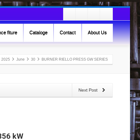
ce fiture
Cataloge
Contact
About Us
2025
June
30
BURNER RIELLO PRESS GW SERIES
Next Post
 356 kW