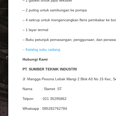
– 2 gasket untuk pipa fleksibel
– 2 puting untuk sambungan ke pompa
– 4 sekrup untuk mengencangkan flens pembakar ke boi
– 1 layar termal
– Buku petunjuk pemasangan, penggunaan, dan perawa
– Katalog suku cadang.
Hubungi Kami
PT
.
SUMBER TEKNIK INDUSTRI
Jl
.
Mangga Pesona Lebak Wangi 2 Blok A3 No 15 Kec, Se
Nama : Slamet ST
Telpon : 021 35295862
Whatsapp : 085282762784