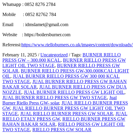
Whatsapp : 0852 8276 2784
Mobile : 0852 82762 784
Email : idmslamet@gmail.com
Website : https://boilersburner.com
Referensi:
https://www.rielloburners.co.uk/images/content/downlo
February 11, 2025
/
Uncategorized
/
Tags:
BURNER RIELLO
PRESS GW – 300.000 KCAL
,
BURNER RIELLO PRESS GW
LIGHT OIL TWO STAGE
,
BURNER RIELLO PRESS GW
SOLAR
,
BURNER RIELLO PRESS GW-300.000KCAL LIGHT
OIL
,
JUAL BURNER RIELLO PRESS GW 300 000 KCAL
TWO STAGE
,
JUAL BURNER RIELLO PRESS GW BAHAN
BAKAR SOLAR
,
JUAL BURNER RIELLO PRESS GW DUA
NOZZLE
,
JUAL BURNER RIELLO PRESS GW LIGHT OIL
,
JUAL BURNER RIELLO PRESS GW TWO STAGE
,
Jual
Burner Riello Press GW- solar
,
JUAL RIELLO BURNER PRESS
GW
,
JUAL RIELLO BURNER PRESS GW LIGHT OIL TWO
STAGE
,
JUAL RIELLO BURNER PRESS GW SOLAR
,
JUAL
RIELLO ETALY PRESS GW
,
RIELLO BURNER PRESS GW
BAHAN BAKAR SOLAR
,
RIELLO PRESS GW LIGHT OIL
TWO STAGE
,
RIELLO PRESS GW SOLAR