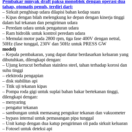
Pembakar minyak draft paksa monoblok dengan operasi dua
tahap, otomatis penuh, terdiri dari:
– Sirkuit penghisap udara dilapisi bahan kedap suara
– Kipas dengan bilah melengkung ke depan dengan kinerja tinggi
dalam hal tekanan dan pengiriman udara
– Peredam udara untuk pengaturan udara
– Ram hidrolik untuk kontrol peredam udara
– Memulai motor pada 2800 rpm, tiga fase 400V dengan netral,
50Hz (fase tunggal, 230V dan 50Hz untuk PRESS GW
model)
– Kepala pembakaran, yang dapat diatur berdasarkan keluaran yang
dibutuhkan, dilengkapi dengan:
– Ujung kerucut berbahan stainless steel, tahan terhadap korosi dan
suhu tinggi
– elektroda pengapian
– disk stabilitas api
– Titik uji tekanan kipas
– Pompa roda gigi untuk suplai bahan bakar bertekanan tinggi,
dilengkapi dengan:
– menyaring
– pengatur tekanan
– sambungan untuk memasang pengukur tekanan dan vakuometer
– bypass internal untuk pemasangan pipa tunggal
– Unit katup dengan dua katup pengiriman oli pada sirkuit keluaran
– Fotosel untuk deteksi api