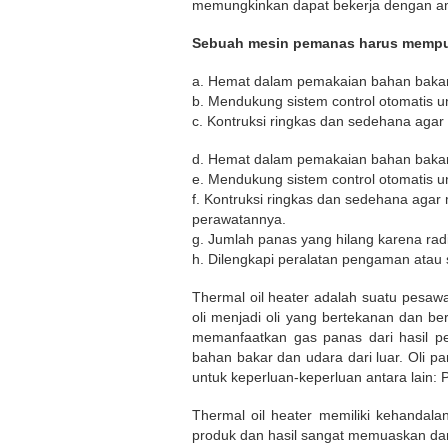
memungkinkan dapat bekerja dengan a
Sebuah mesin pemanas harus mempuny
a. Hemat dalam pemakaian bahan bakar
b. Mendukung sistem control otomatis u
c. Kontruksi ringkas dan sedehana ag
d. Hemat dalam pemakaian bahan bakar
e. Mendukung sistem control otomatis u
f. Kontruksi ringkas dan sedehana aga
perawatannya.
g. Jumlah panas yang hilang karena radi
h. Dilengkapi peralatan pengaman atau
Thermal oil heater adalah suatu pesaw
oli menjadi oli yang bertekanan dan b
memanfaatkan gas panas dari hasil p
bahan bakar dan udara dari luar. Oli p
untuk keperluan-keperluan antara lain: P
Thermal oil heater memiliki kehanda
produk dan hasil sangat memuaskan dan 