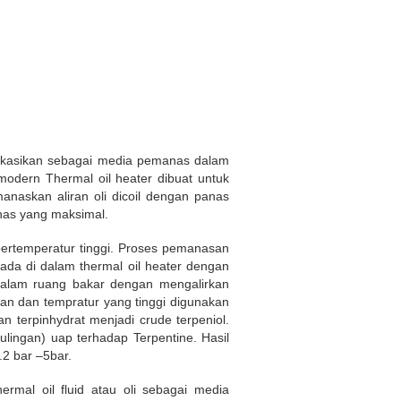
likasikan sebagai media pemanas dalam
modern Thermal oil heater dibuat untuk
askan aliran oli dicoil dengan panas
anas yang maksimal.
bertemperatur tinggi. Proses pemanasan
ada di dalam thermal oil heater dengan
dalam ruang bakar dengan mengalirkan
nan dan tempratur yang tinggi digunakan
an terpinhydrat menjadi crude terpeniol.
lingan) uap terhadap Terpentine. Hasil
.2 bar –5bar.
al oil fluid atau oli sebagai media