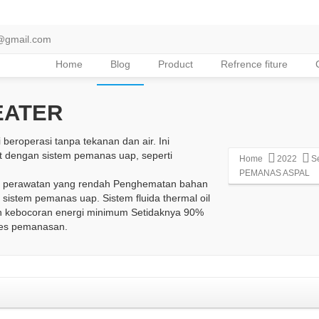
@gmail.com
Home
Blog
Product
Refrence fiture
EATER
eroperasi tanpa tekanan dan air. Ini
 dengan sistem pemanas uap, seperti
Home
2022
S
PEMANAS ASPAL
 perawatan yang rendah Penghematan bahan
istem pemanas uap. Sistem fluida thermal oil
ngan kebocoran energi minimum Setidaknya 90%
ses pemanasan.