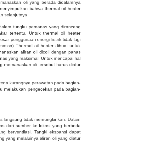
emanaskan oli yang berada didalamnya
 menyimpulkan bahwa thermal oil heater
n selanjutnya
di dalam tungku pemanas yang dirancang
r tertentu. Untuk thermal oil heater
sar penggunaan energi listrik tidak lagi
omassa) Thermal oil heater dibuat untuk
askan aliran oli dicoil dengan panas
panas yang maksimal. Untuk mencapai hal
g memanaskan oli tersebut harus diatur
rena kurangnya perawatan pada bagian-
erlu melakukan pengecekan pada bagian-
anas langsung tidak memungkinkan. Dalam
nas dari sumber ke lokasi yang berbeda
ng berventilasi. Tangki ekspansi dapat
 yang melaluinya aliran oli yang diatur