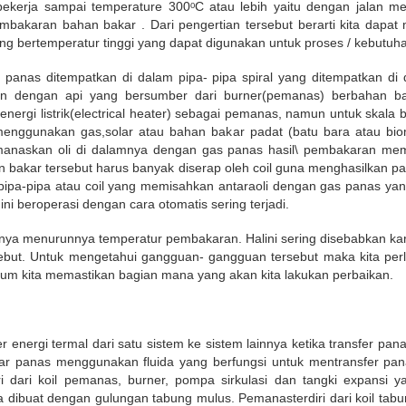
ekerja sampai temperature 300ᵒC atau lebih yaitu dengan jalan m
bakaran bahan bakar . Dari pengertian tersebut berarti kita dapat
ng bertemperatur tinggi yang dapat digunakan untuk proses / kebutuha
a panas ditempatkan di dalam pipa- pipa spiral yang ditempatkan 
n dengan api yang bersumber dari burner(pemanas) berbahan baka
ergi listrik(electrical heater) sebagai pemanas, namun untuk skala be
if menggunakan gas,solar atau bahan bakar padat (batu bara atau bi
naskan oli di dalamnya dengan gas panas hasil\ pembakaran meman
han bakar tersebut harus banyak diserap oleh coil guna menghasilkan 
 pipa-pipa atau coil yang memisahkan antaraoli dengan gas panas yan
i beroperasi dengan cara otomatis sering terjadi.
ya menurunnya temperatur pembakaran. Halini sering disebabkan ka
rsebut. Untuk mengetahui gangguan- gangguan tersebut maka kita p
belum kita memastikan bagian mana yang akan kita lakukan perbaikan.
 energi termal dari satu sistem ke sistem lainnya ketika transfer p
kar panas menggunakan fluida yang berfungsi untuk mentransfer pa
i dari koil pemanas, burner, pompa sirkulasi dan tangki expansi ya
 dibuat dengan gulungan tabung mulus. Pemanasterdiri dari koil tabung