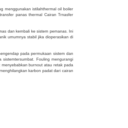
g menggunakan istilahthermal oil boiler
transfer panas thermal Cairan Trnasfer
as dan kembali ke sistem pemanas. Ini
ik umumnya stabil jika dioperasikan di
g mengendap pada permukaan sistem dan
 sistemtersumbat. Fouling mengurangi
t menyebabkan burnout atau retak pada
menghilangkan karbon padat dari cairan