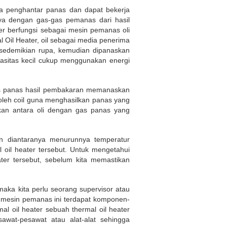
ia penghantar panas dan dapat bekerja
ya dengan gas-gas pemanas dari hasil
er berfungsi sebagai mesin pemanas oli
 Oil Heater, oil sebagai media penerima
 sedemikian rupa, kemudian dipanaskan
pasitas kecil cukup menggunakan energi
as panas hasil pembakaran memanaskan
p oleh coil guna menghasilkan panas yang
kan antara oli dengan gas panas yang
an diantaranya menurunnya temperatur
 oil heater tersebut. Untuk mengetahui
er tersebut, sebelum kita memastikan
aka kita perlu seorang supervisor atau
 mesin pemanas ini terdapat komponen-
 oil heater sebuah thermal oil heater
awat-pesawat atau alat-alat sehingga