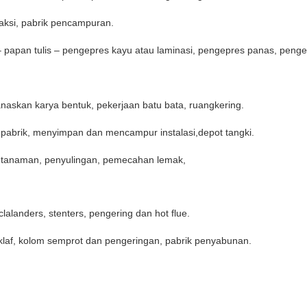
reaksi, pabrik pencampuran.
 papan tulis – pengepres kayu atau laminasi, pengepres panas, peng
naskan karya bentuk, pekerjaan batu bata, ruangkering.
p pabrik, menyimpan dan mencampur instalasi,depot tangki.
 tanaman, penyulingan, pemecahan lemak,
clalanders, stenters, pengering dan hot flue.
oklaf, kolom semprot dan pengeringan, pabrik penyabunan.