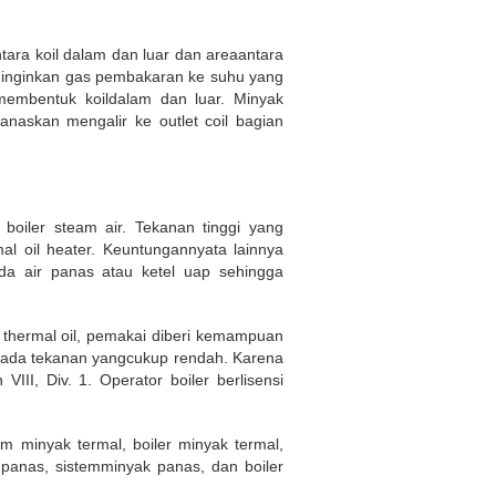
tara koil dalam dan luar dan areaantara
ndinginkan gas pembakaran ke suhu yang
membentuk koildalam dan luar. Minyak
anaskan mengalir ke outlet coil bagian
boiler steam air. Tekanan tinggi yang
l oil heater. Keuntungannyata lainnya
a air panas atau ketel uap sehingga
m thermal oil, pemakai diberi kemampuan
) pada tekanan yangcukup rendah. Karena
II, Div. 1. Operator boiler berlisensi
m minyak termal, boiler minyak termal,
 panas, sistemminyak panas, dan boiler