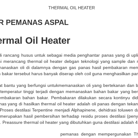
R PEMANAS ASPAL
rmal Oil Heater
 di rancang husus untuk sebagai media penghantar panas yang di up
ami merancang thermal oil heater debgan teknologi yang sample dan 
anaskan oli di dalamnya dengan gas panas hasil pembakaran meman
an bakar tersebut harus banyak diserap oleh coil guna menghasilkan p
at bantu yang berfungsi untukmemanaskan oli yang bertekanan dan 
ertemperatur tinggi terjadi dengan memanaskan bahan bakar yang ber
embakaran bahan bakar. Pembakaran dilakukan secara kontinyu di
anas yang di hasilkan thermal oil heater adalah oli panas dengan teka
Proses destilasi Terpentine menjadi Alphapinene, dehidrasi toluwen d
merupakan hasil pembersihan terhadap residu proses destilasi (penyu
. Preassure thermal oil heater yang dibutuhkan guna destilasi adalah 4
pemanas dengan mempergunakan Therm