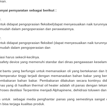
man.
ai persyaratan sebagai berikut :
.
ntuk didapat pengoprasian fleksibel(dapat menyesuaikan naik turunnya
ar mudah dalam pengoperasian dan perawatannya.
.
ntuk didapat pengoprasian fleksibel (dapat menyesuaikan naik turunny
r mudah dalam pengoperasian dan
asi harus sekecil-kecilnya.
 safety device yang memenuhi standar dari dinas pengawasan keselam
at bantu yang berfungsi untuk memanaskan oli yang bertekanan dan 
ertemperatur tinggi terjadi dengan memanaskan bahan bakar yang ber
embakaran bahan bakar. Pembakaran dilakukan secara kontinyu di
anas yang di hasilkan thermal oil heater adalah oli panas dengan teka
roses destilasi Terpentine menjadi Alphapinene, dehidrasi toluwen dan 
lan untuk sebagai media penghantar panas yang semestinya sanga
bisa terjaga kualitas produk.