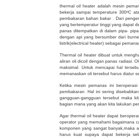
thermal oil heater adalah mesin pema
bekerja sampai temperature 300ᵒC at
pembakaran bahan bakar . Dari pengert
yang bertemperatur tinggi yang dapat d
panas ditempatkan di dalam pipa- pip
dengan api yang bersumber dari burner
listrik(electrical heater) sebagai pema
Thermal oil heater dibuat untuk meng
aliran oli dicoil dengan panas radiasi.
maksimal. Untuk mencapai hal tersebu
memanaskan oli tersebut harus diatur s
Ketika mesin pemanas ini beroperasi
pembakaran. Hal ini sering disebabkan
gangguan-gangguan tersebut maka kita
bagian mana yang akan kita lakukan per
Agar thermal oil heater dapat beroper
operator yang memahami bagaimana car
komponen yang sangat banyak,maka aga
harus kuat supaya dapat bekerja sel