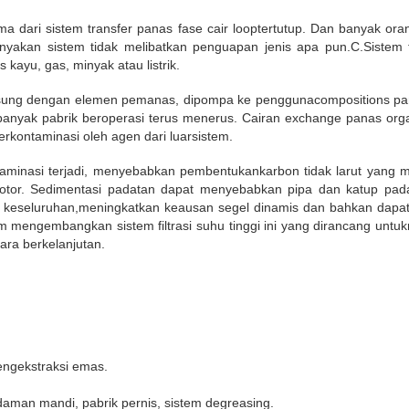
dari sistem transfer panas fase cair looptertutup. Dan banyak oran
anyakan sistem tidak melibatkan penguapan jenis apa pun.C.Sistem 
kayu, gas, minyak atau listrik.
sung dengan elemen pemanas, dipompa ke penggunacompositions pan
banyak pabrik beroperasi terus menerus. Cairan exchange panas organ
terkontaminasi oleh agen dari luarsistem.
taminasi terjadi, menyebabkan pembentukankarbon tidak larut yan
tor. Sedimentasi padatan dapat menyebabkan pipa dan katup pada
ra keseluruhan,meningkatkan keausan segel dinamis dan bahkan dapa
 mengembangkan sistem filtrasi suhu tinggi ini yang dirancang untuk
ara berkelanjutan.
ngekstraksi emas.
aman mandi, pabrik pernis, sistem degreasing.