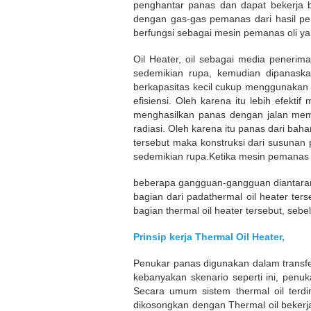
penghantar panas dan dapat bekerja b
dengan gas-gas pemanas dari hasil pem
berfungsi sebagai mesin pemanas oli ya
Oil Heater, oil sebagai media penerim
sedemikian rupa, kemudian dipanaska
berkapasitas kecil cukup menggunakan en
efisiensi. Oleh karena itu lebih efekt
menghasilkan panas dengan jalan mema
radiasi. Oleh karena itu panas dari ba
tersebut maka konstruksi dari susunan
sedemikian rupa.Ketika mesin pemanas in
beberapa gangguan-gangguan diantaran
bagian dari padathermal oil heater te
bagian thermal oil heater tersebut, se
Prinsip kerja Thermal Oil Heater,
Penukar panas digunakan dalam transfer
kebanyakan skenario seperti ini, penu
Secara umum sistem thermal oil terdir
dikosongkan dengan Thermal oil bekerja