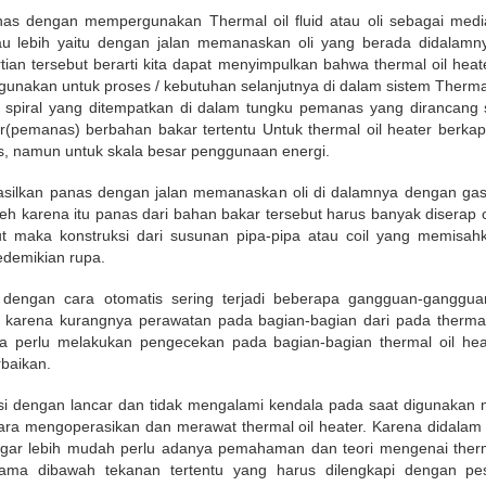
nas dengan mempergunakan Thermal oil fluid atau oli sebagai med
au lebih yaitu dengan jalan memanaskan oli yang berada didalamn
ian tersebut berarti kita dapat menyimpulkan bahwa thermal oil heat
igunakan untuk proses / kebutuhan selanjutnya di dalam sistem Thermal
a spiral yang ditempatkan di dalam tungku pemanas yang dirancang
(pemanas) berbahan bakar tertentu Untuk thermal oil heater berka
nas, namun untuk skala besar penggunaan energi.
hasilkan panas dengan jalan memanaskan oli di dalamnya dengan g
 Oleh karena itu panas dari bahan bakar tersebut harus banyak disera
t maka konstruksi dari susunan pipa-pipa atau coil yang memisah
edemikian rupa.
 dengan cara otomatis sering terjadi beberapa gangguan-ganggu
 karena kurangnya perawatan pada bagian-bagian dari pada thermal
 perlu melakukan pengecekan pada bagian-bagian thermal oil heat
baikan.
asi dengan lancar dan tidak mengalami kendala pada saat digunakan m
a mengoperasikan dan merawat thermal oil heater. Karena didalam
r lebih mudah perlu adanya pemahaman dan teori mengenai thermal
ama dibawah tekanan tertentu yang harus dilengkapi dengan pes