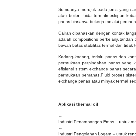
Semuanya merujuk pada jenis yang sama 
atau boiler fluida termalmeskipun keb
panas biasanya bekerja melalui pemanas 
Cairan dipanaskan dengan kontak lang
adalah compositions berkelanjutandan 
bawah batas stabilitas termal dan tidak 
Kadang-kadang, terlalu panas dan kon
permukaan perpindahan panas yang ko
efisiensi sistem exchange panas seca
permukaan pemanas.Fluid proses sistem
exchange panas atau minyak termal sec
Aplikasi thermal oil
⇔
Industri Penambangan Emas – untuk me
⇔
Industri Pengolahan Logam – untuk rend