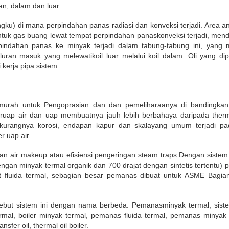
an, dalam dan luar.
ku) di mana perpindahan panas radiasi dan konveksi terjadi. Area an
tuk gas buang lewat tempat perpindahan panaskonveksi terjadi, me
pindahan panas ke minyak terjadi dalam tabung-tabung ini, yang 
an masuk yang melewatikoil luar melalui koil dalam. Oli yang dip
kerja pipa sistem.
h murah untuk Pengoprasian dan dan pemeliharaanya di bandingkan 
eruap air dan uap membuatnya jauh lebih berbahaya daripada therma
kurangnya korosi, endapan kapur dan skalayang umum terjadi pad
r uap air.
kan air makeup atau efisiensi pengeringan steam traps.Dengan siste
dengan minyak termal organik dan 700 drajat dengan sintetis tertentu
 fluida termal, sebagian besar pemanas dibuat untuk ASME Bagian VI
ebut sistem ini dengan nama berbeda. Pemanasminyak termal, siste
termal, boiler minyak termal, pemanas fluida termal, pemanas minyak
nsfer oil, thermal oil boiler.