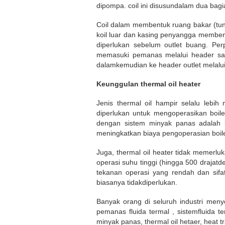
dipompa. coil ini disusundalam dua bagi
Coil dalam membentuk ruang bakar (tung
koil luar dan kasing penyangga memben
diperlukan sebelum outlet buang. Per
memasuki pemanas melalui header salur
dalamkemudian ke header outlet melalui 
Keunggulan thermal oil heater
Jenis thermal oil hampir selalu lebi
diperlukan untuk mengoperasikan boil
dengan sistem minyak panas adalah 
meningkatkan biaya pengoperasian boile
Juga, thermal oil heater tidak memerlu
operasi suhu tinggi (hingga 500 drajat
tekanan operasi yang rendah dan sifat
biasanya tidakdiperlukan.
Banyak orang di seluruh industri meny
pemanas fluida termal , sistemfluida 
minyak panas, thermal oil hetaer, heat tra