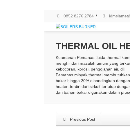
0852 8276 2784
/
idmslamet
THERMAL OIL H
Keamanan Pemanas fluida thermal kami b
menghindari masalah umum yang terkait
kebocoran, korosi, pengolahan air, dll.
Pemanas minyak thermal membutuhkan
bakar hingga 20% dibandingkan dengan s
heater terdiri dari sirkuit tertutup de
dari bahan bakar digunakan dalam pro
Previous Post