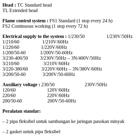
Head :
TC Standard head
TL Extended head
Flame control system :
FS1 Standard (1 stop every 24 h)
FS2 Continuous working (1 stop every 72 h)
Electrical supply to the system :
1/230/50 1/230V/50Hz
1/210/60 1/210V/60Hz
1/220/60 1/220V/60Hz
1/200/50-60 1/200V/50-60Hz
3/230-400/50 3/230V/50Hz – 3N/400V/50Hz
3/210/60 3/210V/60Hz
3/220-380/60 3/220V/60Hz – 3N/380V/60Hz
3/200/50-60 3/200V/50-60Hz
Auxiliary voltage :
230/50 230V/50Hz
120/60 120V/60Hz
220/60 220V/60Hz
200/50-60 200V/50-60Hz
Peralatan standar:
– 2 pipa fleksibel untuk sambungan ke jaringan pasokan minyak
– 2 gasket untuk pipa fleksibel