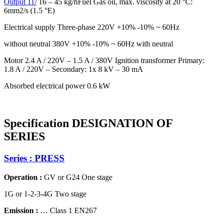
Output 11/
16
–
45 kg/h
Fuel Gas oil, max. viscosity at 20 °C:
6mm2/s (1.5 °E)
Electrical supply Three-phase 220V +10% -10% ~ 60Hz
without neutral 380V +10% -10% ~ 60Hz with neutral
Motor 2.4 A / 220V
–
1.5 A / 380V
Ignition transformer Primary:
1.8 A / 220V
–
Secondary: 1x 8 kV
–
30 mA
Absorbed electrical power 0.6 kW
Specification DESIGNATION OF
SERIES
Series : PRESS
Operation :
GV or G24 One stage
1G or 1-2-3-4G Two stage
Emission :
… Class 1 EN267